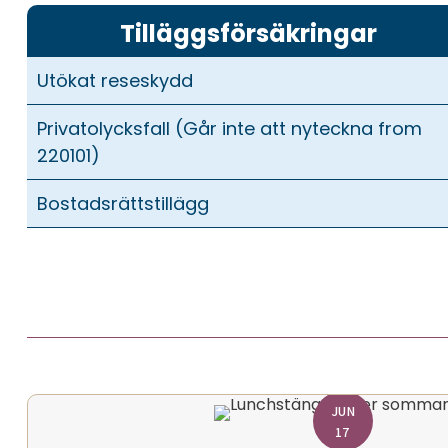
Tilläggsförsäkringar
Utökat reseskydd
Privatolycksfall (Går inte att nyteckna from
220101)
Bostadsrättstillägg
JUN
17