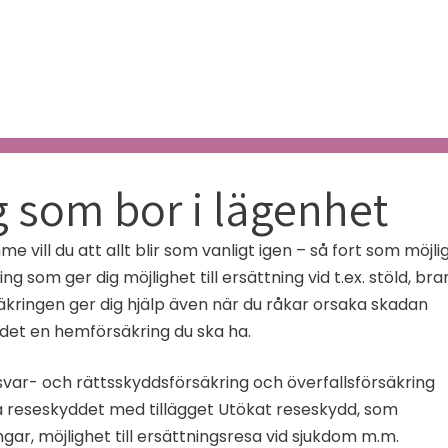
g som bor i lägenhet
ill du att allt blir som vanligt igen – så fort som möjlig
som ger dig möjlighet till ersättning vid t.ex. stöld, bra
rsäkringen ger dig hjälp även när du råkar orsaka skadan
 är det en hemförsäkring du ska ha.
svar- och rättsskyddsförsäkring och överfallsförsäkring
öka reseskyddet med tillägget Utökat reseskydd, som
ngar, möjlighet till ersättningsresa vid sjukdom m.m.