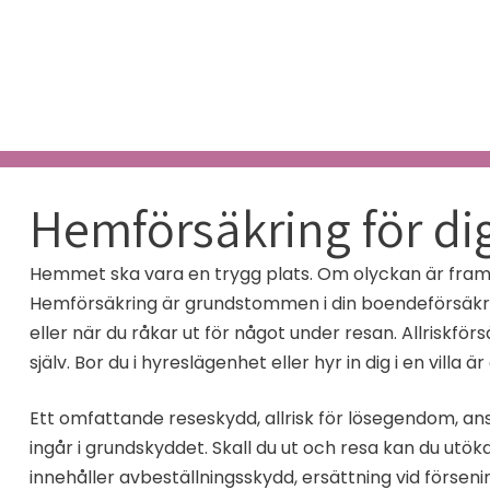
Hemförsäkring för di
Hemmet ska vara en trygg plats. Om olyckan är framme v
Hemförsäkring är grundstommen i din boendeförsäkring 
eller när du råkar ut för något under resan. Allriskfö
själv. Bor du i hyreslägenhet eller hyr in dig i en villa
Ett omfattande reseskydd, allrisk för lösegendom, an
ingår i grundskyddet. Skall du ut och resa kan du ut
innehåller avbeställningsskydd, ersättning vid förseni