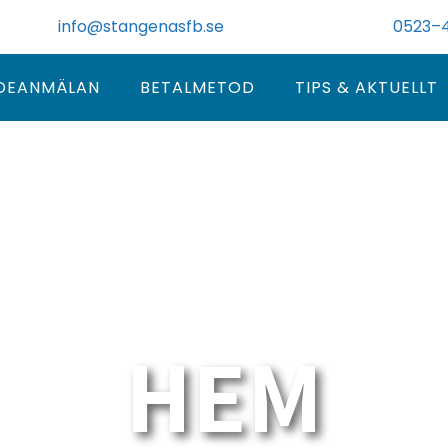
info@stangenasfb.se
0523–4
DEANMÄLAN
BETALMETOD
TIPS & AKTUELLT
HEM