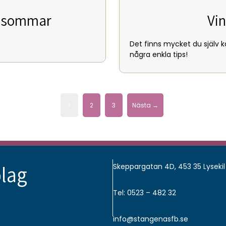
i sommar
Vin
Det finns mycket du själv kan
några enkla tips!
1
2
3
Nästa →
lag
Skeppargatan 4D, 453 35 Lysekil
Tel: 0523 – 482 32
info@stangenasfb.se