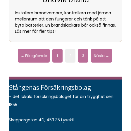
Installera brandvarnare, kontrollera med jämna
mellanrum att den fungerar och tänk på att
byta batterier. En brandsläckare bör också finnas.
Läs mer för fler tips!
← Föregående
1
2
3
Nästa →
Stångenäs Försäkringsbolag
– det lokala försäkringsbolaget för din trygghet sen
1855
Skeppargatan 4D, 453 35 Lysekil