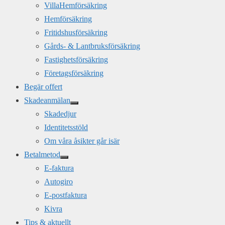
VillaHemförsäkring
Hemförsäkring
Fritidshusförsäkring
Gårds- & Lantbruksförsäkring
Fastighetsförsäkring
Företagsförsäkring
Begär offert
Skadeanmälan
Skadedjur
Identitetsstöld
Om våra åsikter går isär
Betalmetod
E-faktura
Autogiro
E-postfaktura
Kivra
Tips & aktuellt