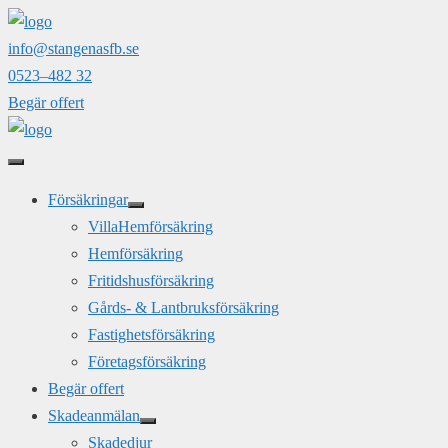
Hoppa
till
info@stangenasfb.se
innehåll
0523–482 32
Begär offert
Försäkringar
VillaHemförsäkring
Hemförsäkring
Fritidshusförsäkring
Gårds- & Lantbruksförsäkring
Fastighetsförsäkring
Företagsförsäkring
Begär offert
Skadeanmälan
Skadedjur