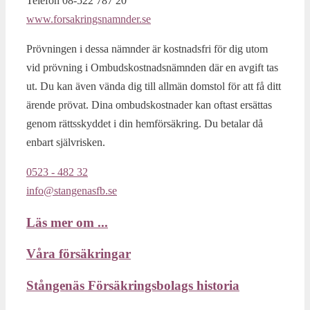
Telefon 08-522 787 20
www.forsakringsnamnder.se
Prövningen i dessa nämnder är kostnadsfri för dig utom
vid prövning i Ombudskostnadsnämnden där en avgift tas
ut. Du kan även vända dig till allmän domstol för att få ditt
ärende prövat. Dina ombudskostnader kan oftast ersättas
genom rättsskyddet i din hemförsäkring. Du betalar då
enbart självrisken.
0523 - 482 32
info@stangenasfb.se
Läs mer om ...
Våra försäkringar
Stångenäs Försäkringsbolags historia