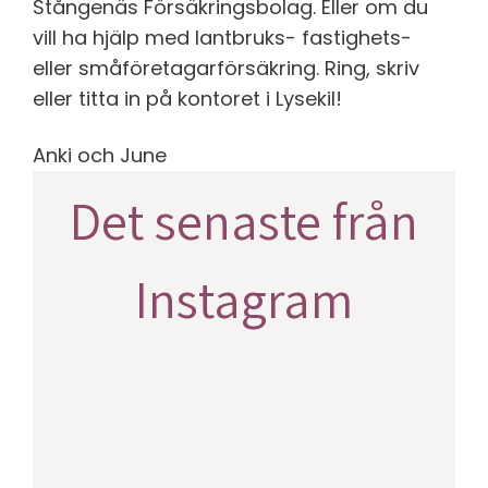
Stångenäs Försäkringsbolag. Eller om du
vill ha hjälp med lantbruks- fastighets-
eller småföretagarförsäkring. Ring, skriv
eller titta in på kontoret i Lysekil!
Anki och June
Det senaste från
Instagram
stangenasforsakringsbolag
stangenasforsakringsbolag
Jul 10
stangenasforsakringsbolag
Jul 3
stangenasforsakringsbolag
Jun 17
stangenasforsakringsbolag
Jun 11
stangenasforsakringsbolag
Jun 10
stangenasforsakringsbolag
Jun 4
stangenasforsakringsbolag
Maj 22
stangenasforsakringsbolag
Maj 11