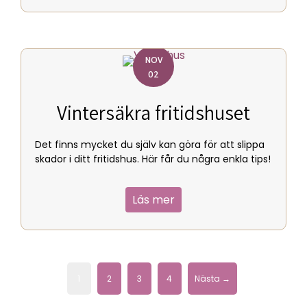
NOV
02
Vintersäkra fritidshuset
Det finns mycket du själv kan göra för att slippa
skador i ditt fritidshus. Här får du några enkla tips!
Läs mer
about Vintersäkra fritid
1
2
3
4
Nästa →