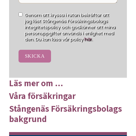
Genom att kryssa i rutan bekräftar att
jag läst Stångenäs Försäkringsbolags
integritetspolicy och godkänner att mina
personuppgifter används i enlighet med
den. Du kan läsa vår policy
här.
SKICKA
Läs mer om ...
Våra försäkringar
Stångenäs Försäkringsbolags
bakgrund