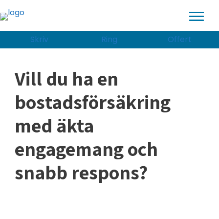
Hoppa
till
innehåll
Skriv
Ring
Offert
Vill du ha en
bostadsförsäkring
med äkta
engagemang och
snabb respons?