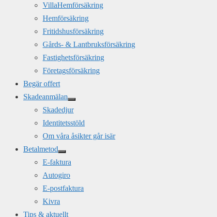
VillaHemförsäkring
Hemförsäkring
Fritidshusförsäkring
Gårds- & Lantbruksförsäkring
Fastighetsförsäkring
Företagsförsäkring
Begär offert
Skadeanmälan
Skadedjur
Identitetsstöld
Om våra åsikter går isär
Betalmetod
E-faktura
Autogiro
E-postfaktura
Kivra
Tips & aktuellt