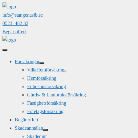
Hoppa
till
info@stangenasfb.se
innehåll
0523–482 32
Begär offert
Försäkringar
VillaHemförsäkring
Hemförsäkring
Fritidshusförsäkring
Gårds- & Lantbruksförsäkring
Fastighetsförsäkring
Företagsförsäkring
Begär offert
Skadeanmälan
Skadedjur