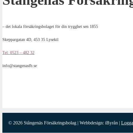
– det lokala försäkringsbolaget för din trygghet sen 1855
Skeppargatan 4D, 453 35 Lysekil
Tel: 0523 – 482 32
info@stangenasfb.se
© 2026 Stångenäs Försäkringsbolag | Webbdesign: iByrån |
Logga