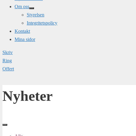
Om oss
Styrelsen
Integritetspolicy
Kontakt
Mina sidor
Skriv
Ring
Offert
Nyheter