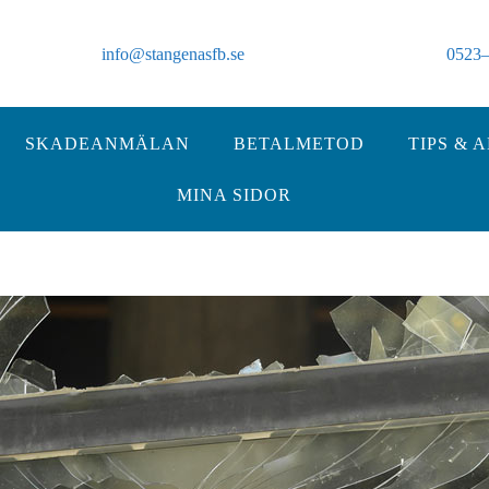
info@stangenasfb.se
0523–
SKADEANMÄLAN
BETALMETOD
TIPS & 
MINA SIDOR